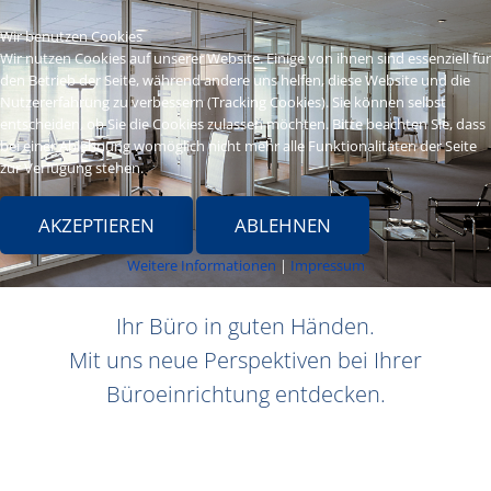
Wir benutzen Cookies
Wir nutzen Cookies auf unserer Website. Einige von ihnen sind essenziell für
den Betrieb der Seite, während andere uns helfen, diese Website und die
Nutzererfahrung zu verbessern (Tracking Cookies). Sie können selbst
entscheiden, ob Sie die Cookies zulassen möchten. Bitte beachten Sie, dass
bei einer Ablehnung womöglich nicht mehr alle Funktionalitäten der Seite
zur Verfügung stehen.
AKZEPTIEREN
ABLEHNEN
Weitere Informationen
|
Impressum
Ihr Büro in guten Händen.
Mit uns neue Perspektiven bei Ihrer
Büroeinrichtung entdecken.