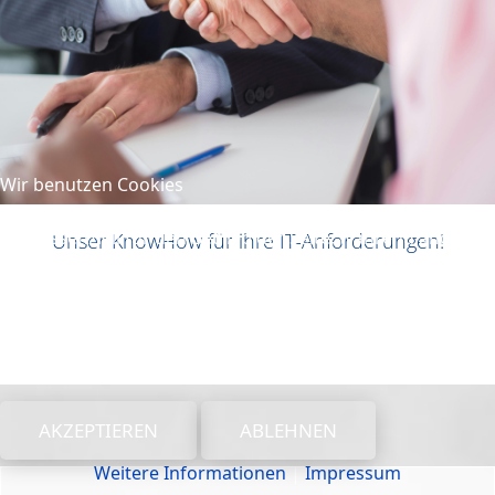
Wir benutzen Cookies
Wir nutzen Cookies auf unserer Website. Einige von ihnen
sind essenziell für den Betrieb der Seite, während andere
Unser KnowHow für ihre IT-Anforderungen!
uns helfen, diese Website und die Nutzererfahrung zu
verbessern (Tracking Cookies). Sie können selbst
entscheiden, ob Sie die Cookies zulassen möchten. Bitte
beachten Sie, dass bei einer Ablehnung womöglich nicht
mehr alle Funktionalitäten der Seite zur Verfügung stehen.
AKZEPTIEREN
ABLEHNEN
Weitere Informationen
|
Impressum